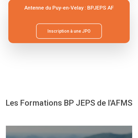
Antenne du Puy-en-Velay : BPJEPS AF
Inscription à une JPO
Les
Formations
BP
JEPS
de
l'AFMS
Learn
more