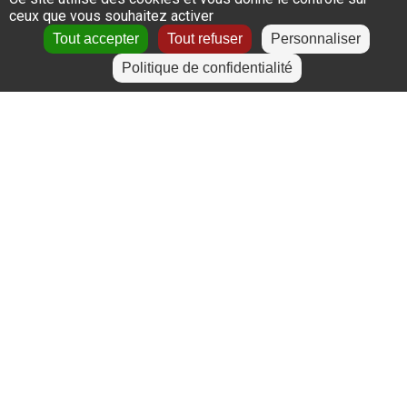
Lyon
ceux que vous souhaitez activer
Le Puy-en-Velay
Tout accepter
Tout refuser
Personnaliser
Politique de confidentialité
+
−
Leaflet
|
©
OpenStreetMap
contributors