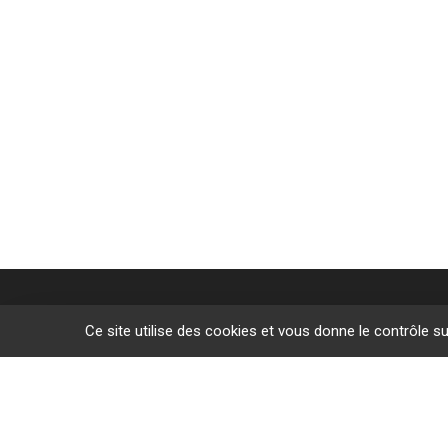
Ce site utilise des cookies et vous donne le contrôle s
Des sites de f
L’Étrat
Givors
Villeurban
Lyon