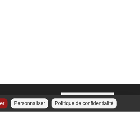
ser
Personnaliser
Politique de confidentialité
La certification a été
délivrée au titre de la