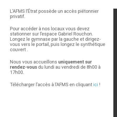
CAEPMNS – recyclage
L’AFMS l’Étrat possède un accès piétonnier
quinquennal des Maîtres-
privatif.
Nageurs
Autres formations
Pour accéder à nos locaux vous devez
stationner sur l’espace Gabriel Rouchon.
Longez le gymnase par la gauche et dirigez-
vous vers le portail, puis longez le synthétique
couvert .
Nous vous accueillons
uniquement sur
rendez-vous
du lundi au vendredi de 8h00 à
17h00.
Télécharger l’accès à l’AFMS en cliquant
ici
!