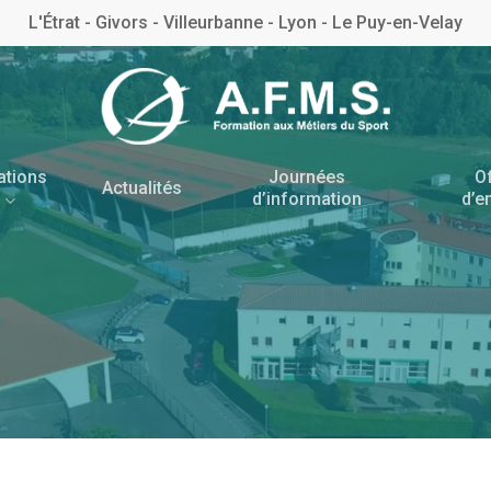
L'Étrat - Givors - Villeurbanne - Lyon - Le Puy-en-Velay
ations
Journées
O
Actualités
d’information
d’e
Antenne de l’Étrat
Antenne de Villeurbanne
– Rhône
BNSSA
BPJEPS AAN