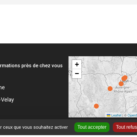
+
ormations près de chez vous
−
ne
-Velay
Leaflet
|
©
OpenS
ur ceux que vous souhaitez activer
Tout accepter
Tout refu