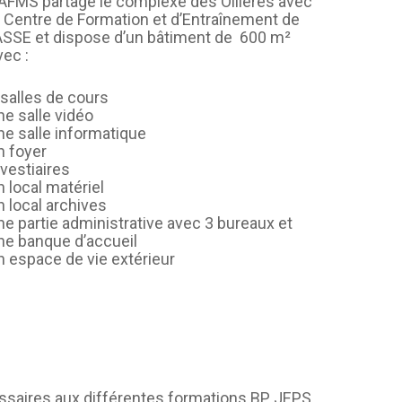
’AFMS partage le complexe des Ollières avec
e Centre de Formation et d’Entraînement de
’ASSE et dispose d’un bâtiment de 600 m²
vec :
 salles de cours
ne salle vidéo
ne salle informatique
n foyer
 vestiaires
n local matériel
n local archives
ne partie administrative avec 3 bureaux et
ne banque d’accueil
n espace de vie extérieur
cessaires aux différentes formations BP JEPS.