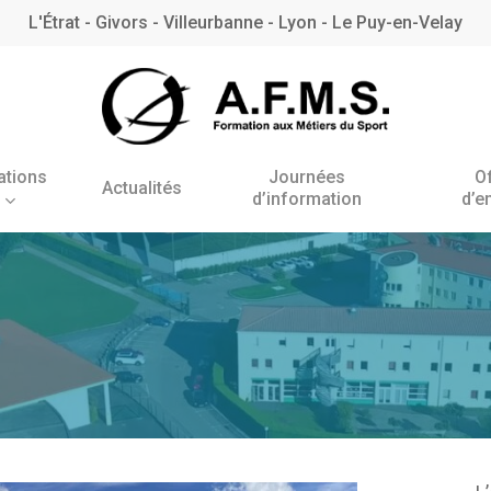
L'Étrat - Givors - Villeurbanne - Lyon - Le Puy-en-Velay
ations
Journées
O
Actualités
d’information
d’e
Antenne de l’Étrat
Antenne de Villeurbanne
– Rhône
BNSSA
BPJEPS AAN