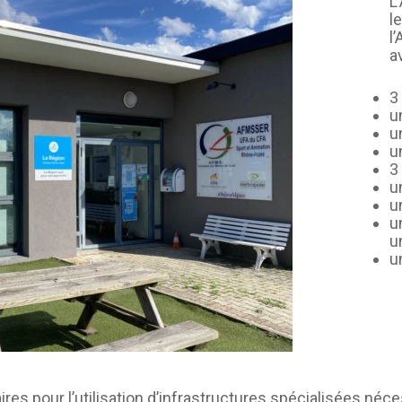
L
l
CAEPMNS – recyclage
l
quinquennal des Maîtres-
a
Nageurs
Autres formations
3
u
u
u
3
u
u
u
u
u
res pour l’utilisation d’infrastructures spécialisées né