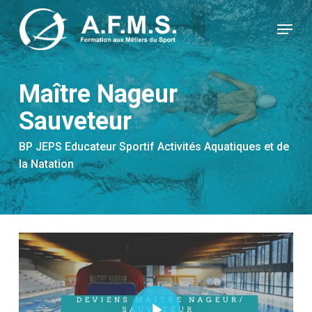
Skip
Panneau de gestion des cookies
to
Menu
main
content
Maître Nageur
Sauveteur
BP JEPS Educateur Sportif Activités Aquatiques et de
la Natation
Play Video
Play Video