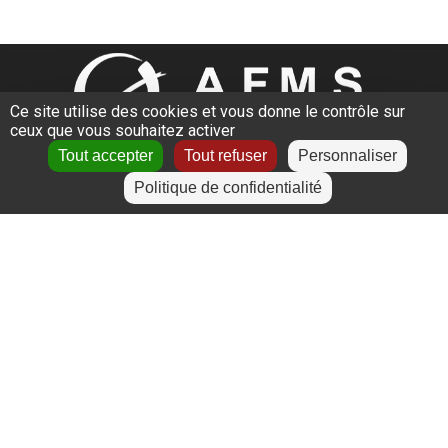
Ce site utilise des cookies et vous donne le contrôle sur
ceux que vous souhaitez activer
Des sites de formations près de chez vous
Tout accepter
Tout refuser
Personnaliser
L’Étrat
Politique de confidentialité
Givors
Villeurbanne
Lyon
Le Puy-en-Velay
+
−