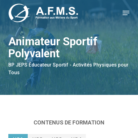
Skip
Panneau de gestion des cookies
to
Menu
main
content
Animateur Sportif
Polyvalent
BP JEPS Éducateur Sportif - Activités Physiques pour
Tous
CONTENUS DE FORMATION