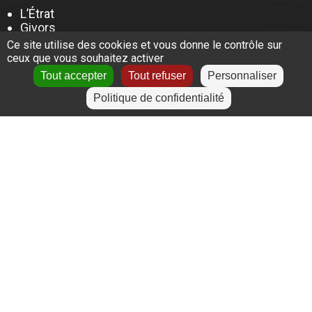
L’Étrat
Givors
Villeurbanne
Ce site utilise des cookies et vous donne le contrôle sur
Lyon
ceux que vous souhaitez activer
Le Puy-en-Velay
Tout accepter
Tout refuser
Personnaliser
Politique de confidentialité
+
−
Leaflet
|
©
OpenStreetMap
contributors