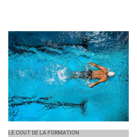
minutes
une mise en situation professionnelle :
conduite d’une séance d’activités
aquatiques en forme, santé et bien-être
de 20 à 30 minutes suivie d’un entretien
de 20 minutes maximum portant sur les
activités aquatiques, en forme, santé et
bien-être pour expliciter ses choix
pédagogiques, techniques,
organisationnels et sécuritaires
une épreuve écrite d’1 heure se
composant d’un QCM (portant sur la
surveillances des différents publics,
activités, lieux ; le POSS ; le règlement
intérieur ; hygiène et sécurité ; accueil des
différents publics et des lieux de pratique)
et d’une question ouverte (portant sur les
règles d’hygiène et de sécurité ainsi que
LE COUT DE LA FORMATION