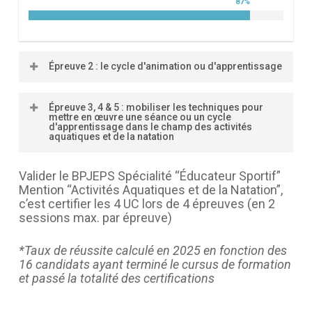
87
%
Épreuve 2 : le cycle d'animation ou d'apprentissage
Certification de l’UC 3 sur la base de :
Épreuve 3, 4 & 5 : mobiliser les techniques pour
mettre en œuvre une séance ou un cycle
d'apprentissage dans le champ des activités
la production d’un dossier exposant le
aquatiques et de la natation
cycle d’apprentissage et sa séance
l’animation d’une séance (mise en
Certification de l’UC 4 sur la base de :
situation professionnelle) de 40 minutes
Valider le BPJEPS Spécialité “Éducateur Sportif”
l’entretien de 30min portant sur la
Mention “Activités Aquatiques et de la Natation”,
conception, la conduite, l’évaluation en
la démonstration d’aisance aquatique :
c’est certifier les 4 UC lors de 4 épreuves (en 2
mobilisant l’apprentissage de l’aisance
sessions max. par épreuve)
aquatique et AAN.
– un 100 mètres dans les 4 nages
enchaînées (papillon dauphin, dos crawlé,
*Taux de réussite calculé en 2025 en fonction des
brasse et crawl), départ plongé en moins de
Taux de réussite à l'UC3 en 2025 *
16 candidats ayant terminé le cursus de formation
1min et 50 sec
94
%
et passé la totalité des certifications
– un 400 mètres nage libre en moins de 7