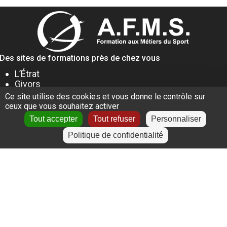
Des sites de formations près de chez vous
L’Étrat
Givors
Villeurbanne
Ce site utilise des cookies et vous donne le contrôle sur
Lyon
ceux que vous souhaitez activer
Le Puy-en-Velay
Tout accepter
Tout refuser
Personnaliser
Politique de confidentialité
+
−