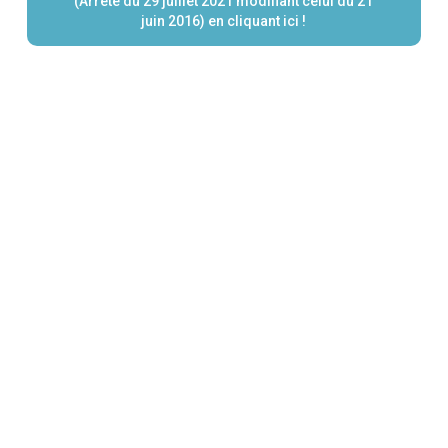
(Arrêté du 29 juillet 2021 modifiant celui du 21
juin 2016) en cliquant ici !