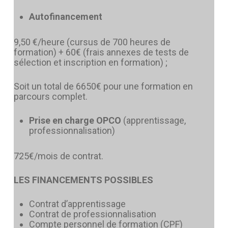
sur la règlementation des activités
aquatiques et de la natation)
Autofinancement
Taux de réussite à l'UC4 en 2025 *
9,50 €/heure (cursus de 700 heures de
94
%
formation) + 60€ (frais annexes de tests de
sélection et inscription en formation) ;
Soit un total de 6650€ pour une formation en
parcours complet.
Prise en charge OPCO
(apprentissage,
professionnalisation)
725€/mois de contrat.
LES FINANCEMENTS POSSIBLES
Contrat d’apprentissage
Contrat de professionnalisation
Compte personnel de formation (CPF)