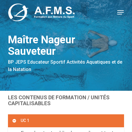
Skip
Panneau de gestion des cookies
to
Menu
main
content
Maître Nageur
Sauveteur
BP JEPS Educateur Sportif Activités Aquatiques et de
la Natation
LES CONTENUS DE FORMATION / UNITÉS
CAPITALISABLES
UC 1