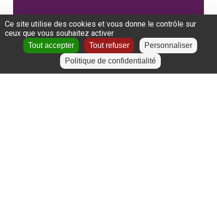
Ce site utilise des cookies et vous donne le contrôle sur
ceux que vous souhaitez activer
Tout accepter
Tout refuser
Personnaliser
Politique de confidentialité
Actualités
Deuxième session 2024 : préqualification
aux métiers du sport – inscrivez-vous
dès maintenant !
Fermeture
estivale