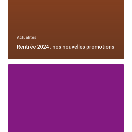
Actualités
Rentrée 2024 : nos nouvelles promotions
Deuxième
session
2024
:
préqualification
aux
métiers
du
sport
–
inscrivez-
vous