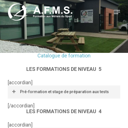
Skip
Panneau de gestion des cookies
to
Menu
main
content
Catalogue de formation
LES FORMATIONS DE NIVEAU 5
[accordian]
Pré-formation et stage de préparation aux tests
+ d’info
[/accordian]
LES FORMATIONS DE NIVEAU
4
[accordian]