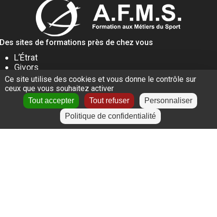
Des sites de formations près de chez vous
L’Étrat
Givors
Villeurbanne
Ce site utilise des cookies et vous donne le contrôle sur
Lyon
ceux que vous souhaitez activer
Le Puy-en-Velay
Tout accepter
Tout refuser
Personnaliser
Politique de confidentialité
+
−
Leaflet
|
©
OpenStreetMap
contributors