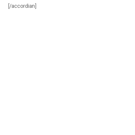
+ d’info
[/accordian]