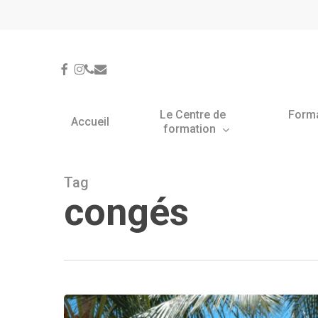
Skip
Panneau de gestion des cookies
to
main
content
facebook
instagram
phone
email
Le Centre de
Form
Accueil
formation
Tag
congés
Fermeture
estivale