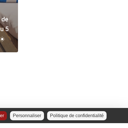
 de
u 5
☀️
ser
Personnaliser
Politique de confidentialité