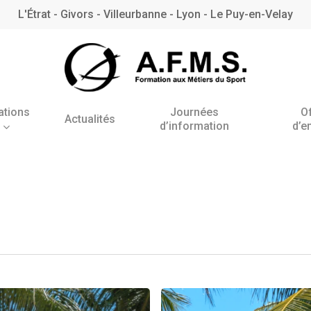
L'Étrat - Givors - Villeurbanne - Lyon - Le Puy-en-Velay
ations
Journées
O
Actualités
d’information
d’e
Antenne de l’Étrat
Antenne de Villeurbanne
– Rhône
BNSSA
Fermeture
BPJEPS AAN
estivale