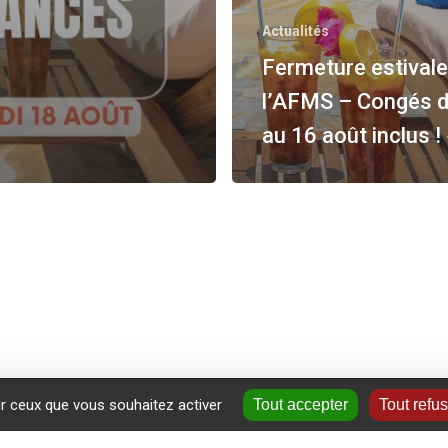
Actualités
Fermeture estivale
l’AFMS – Congés d
au 16 août inclus ! 
ur ceux que vous souhaitez activer
Tout accepter
Tout refu
+