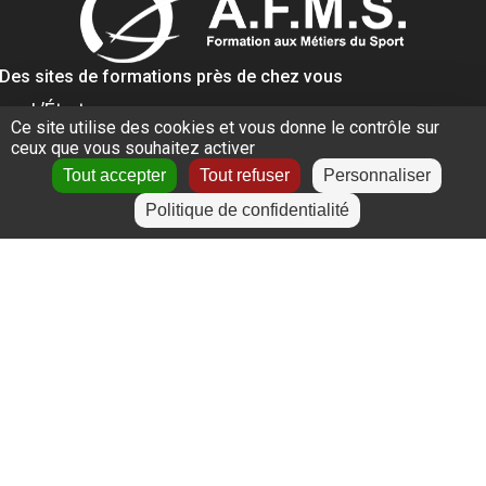
Des sites de formations près de chez vous
L’Étrat
Ce site utilise des cookies et vous donne le contrôle sur
Givors
ceux que vous souhaitez activer
Villeurbanne
Lyon
Tout accepter
Tout refuser
Personnaliser
Le Puy-en-Velay
Politique de confidentialité
+
−
Leaflet
|
©
OpenStreetMap
contributors