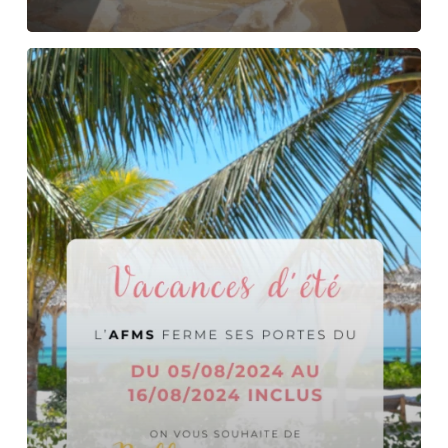
Fermeture
estivale
de
l’AFMS
–
Congés
du
5
au
16
août
inclus
!
☀️