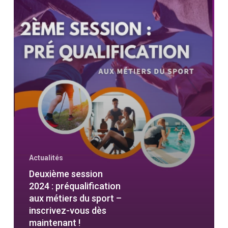
–
inscrivez-
vous
dès
maintenant
!
Actualités
Deuxième session
2024 : préqualification
aux métiers du sport –
inscrivez-vous dès
maintenant !