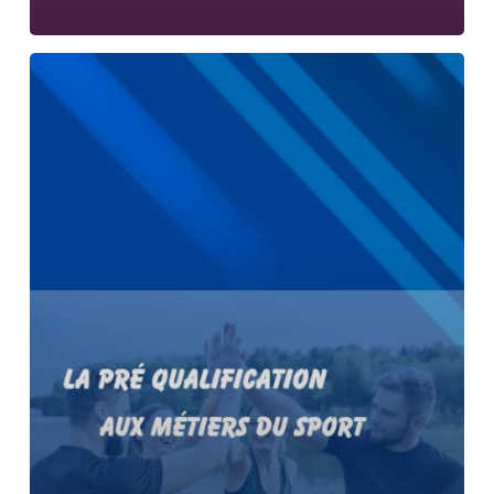
Présentation
de
notre
promo
:
préqualification
aux
métiers
du
sport
!