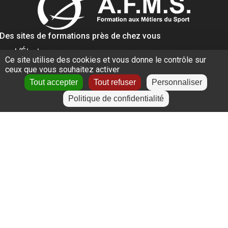
Des sites de formations près de chez vous
L’Étrat
Ce site utilise des cookies et vous donne le contrôle sur
Givors
ceux que vous souhaitez activer
Villeurbanne
Lyon
Tout accepter
Tout refuser
Personnaliser
Le Puy-en-Velay
Politique de confidentialité
+
−
Leaflet
|
©
OpenStreetMap
contributors