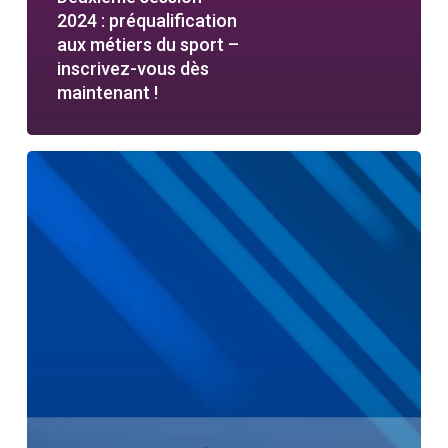
2024 : préqualification
aux métiers du sport –
inscrivez-vous dès
maintenant !
Présentation
de
notre
promo
:
préqualification
aux
métiers
du
sport
!