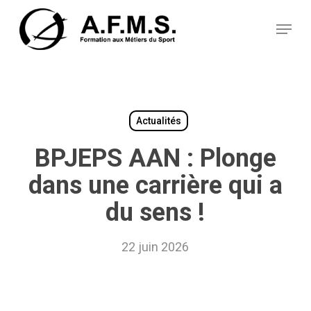
Skip
Panneau de gestion des cookies
to
Menu
main
content
Actualités
BPJEPS AAN : Plonge
dans une carrière qui a
du sens !
22 juin 2026