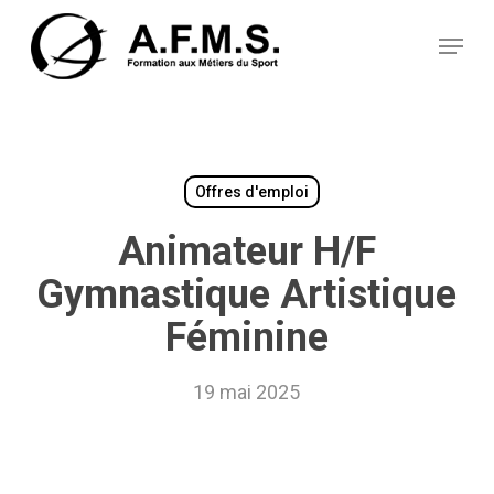
Skip
Panneau de gestion des cookies
to
Menu
main
content
Offres d'emploi
Animateur H/F
Gymnastique Artistique
Féminine
19 mai 2025