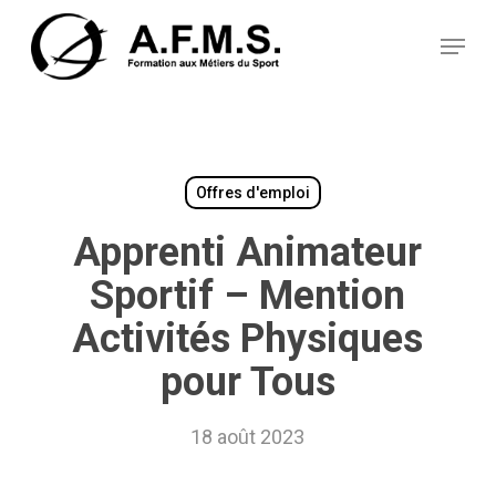
Skip
Panneau de gestion des cookies
to
Menu
main
content
Offres d'emploi
Apprenti Animateur
Sportif – Mention
Activités Physiques
pour Tous
18 août 2023