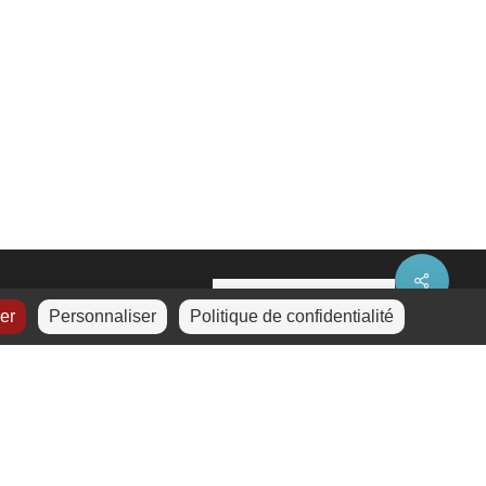
Share
ser
Personnaliser
Politique de confidentialité
La certification a été
délivrée au titre de la
catégorie d’action suivante :
a
ction de formation.