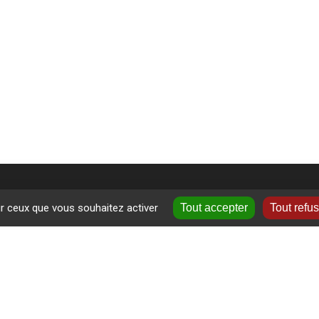
ur ceux que vous souhaitez activer
Tout accepter
Tout refu
+
ormations près de chez vous
−
ne
-Velay