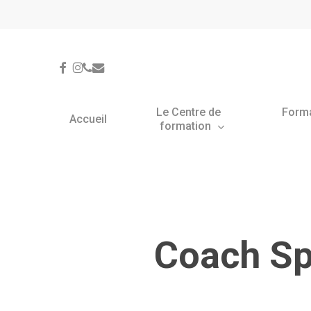
Skip
Panneau de gestion des cookies
to
main
content
facebook
instagram
phone
email
Le Centre de
Form
Accueil
formation
Coach Spo