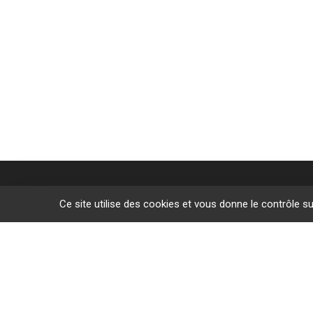
Ce site utilise des cookies et vous donne le contrôle s
Des sites de f
L’Étrat
Givors
Villeurban
Lyon
Le Puy-en