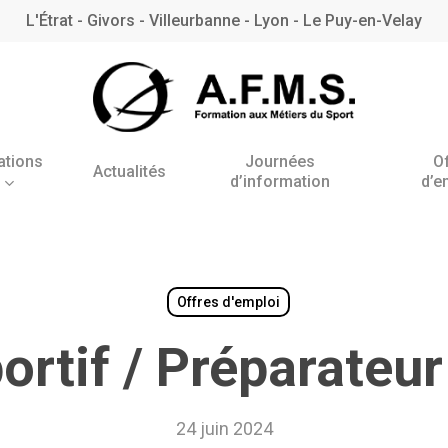
L'Étrat - Givors - Villeurbanne - Lyon - Le Puy-en-Velay
ations
Journées
O
Actualités
d’information
d’e
Antenne de l’Étrat
Antenne de Villeurbanne
– Rhône
Offres d'emploi
rtif / Préparateu
BNSSA
24 juin 2024
BPJEPS AAN