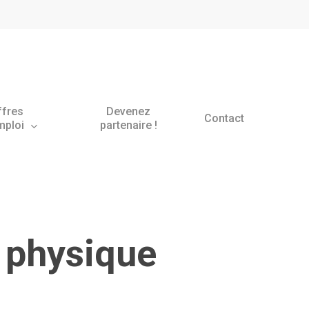
ffres
Devenez
Contact
mploi
partenaire !
r physique