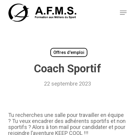
Skip
Panneau de gestion des cookies
to
Menu
main
content
Offres d'emploi
Coach Sportif
22 septembre 2023
Tu recherches une salle pour travailler en équipe
? Tu veux encadrer des adhérents sportifs et non
sportifs ? Alors à ton mail pour candidater et pour
rejoindre l’aventure KEEP COOL !!!