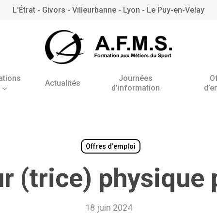
L'Étrat - Givors - Villeurbanne - Lyon - Le Puy-en-Velay
ations
Journées
O
Actualités
d’information
d’e
Antenne de l’Étrat
Antenne de Villeurbanne
– Rhône
Offres d'emploi
r (trice) physique 
BNSSA
18 juin 2024
BPJEPS AAN