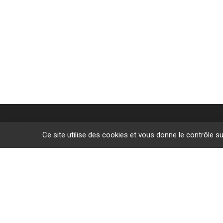
Ce site utilise des cookies et vous donne le contrôle s
Des sites de f
L’Étrat
Givors
Villeurban
Lyon
Le Puy-en