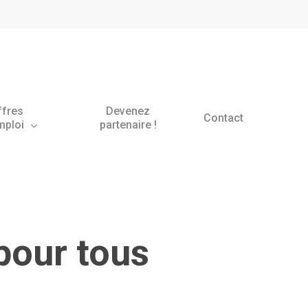
ffres
Devenez
Contact
mploi
partenaire !
pour tous