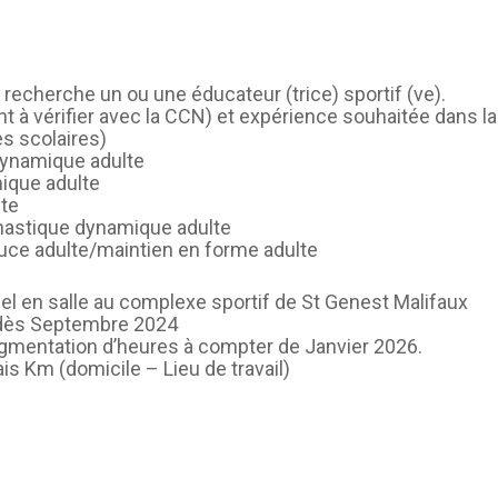
CAEPMNS – recyclage
quinquennal des Maîtres-
Nageurs
recherche un ou une éducateur (trice) sportif (ve).
Autres formations
nt à vérifier avec la CCN) et expérience souhaitée dans l
s scolaires)
ynamique adulte
ique adulte
lte
nastique dynamique adulte
ce adulte/maintien en forme adulte
el en salle au complexe sportif de St Genest Malifaux
r dès Septembre 2024
ugmentation d’heures à compter de Janvier 2026.
is Km (domicile – Lieu de travail)