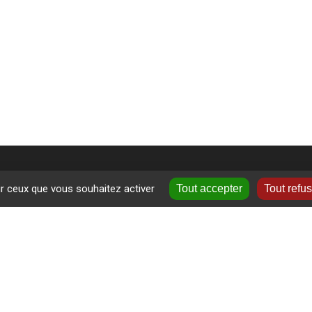
ur ceux que vous souhaitez activer
Tout accepter
Tout refu
+
ormations près de chez vous
−
ne
-Velay
Leaflet
|
©
OpenS