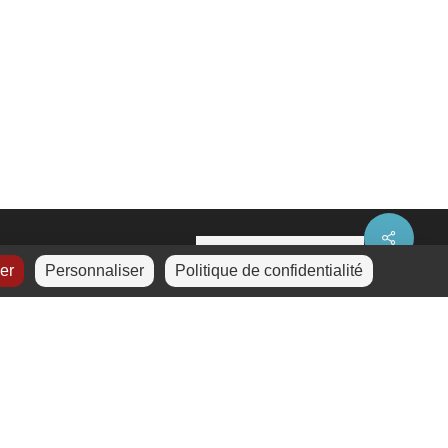
Share
ser
Personnaliser
Politique de confidentialité
La certification a été
délivrée au titre de la
catégorie d’action suivante :
a
ction de formation.
Cliquez
ici
pour télécharger
treetMap
contributors