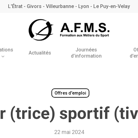
L'Étrat - Givors - Villeurbanne - Lyon - Le Puy-en-Velay
ations
Journées
O
Actualités
d’information
d’e
Antenne de l’Étrat
Antenne de Villeurbanne
– Rhône
Offres d'emploi
(trice) sportif (ti
BNSSA
22 mai 2024
BPJEPS AAN