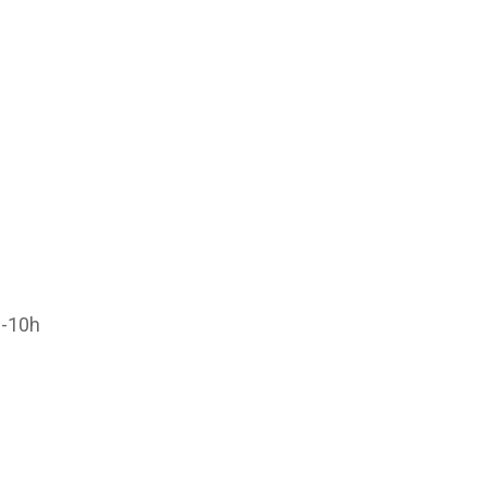
CAEPMNS – recyclage
quinquennal des Maîtres-
Nageurs
Autres formations
 -10h