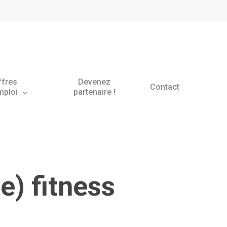
ffres
Devenez
Contact
mploi
partenaire !
ve) fitness