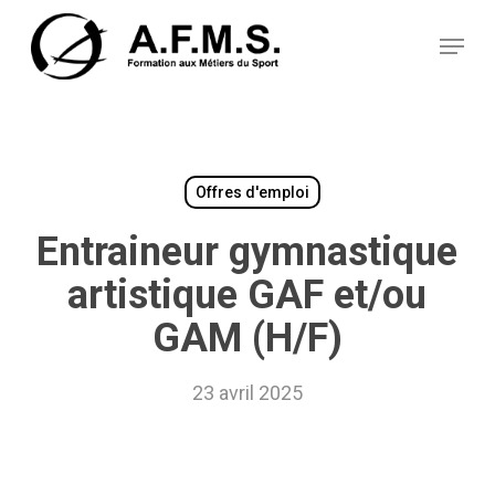
Skip
Panneau de gestion des cookies
to
Menu
main
content
Offres d'emploi
Entraineur gymnastique
artistique GAF et/ou
GAM (H/F)
23 avril 2025