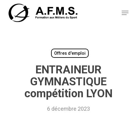
Skip
Panneau de gestion des cookies
to
Menu
main
content
Offres d'emploi
ENTRAINEUR
GYMNASTIQUE
compétition LYON
6 décembre 2023