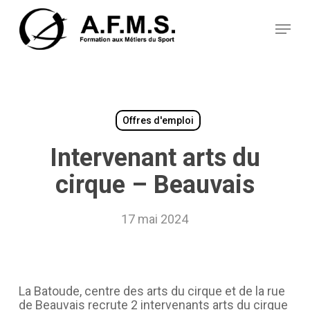
Skip
Panneau de gestion des cookies
to
Menu
main
content
Offres d'emploi
Intervenant arts du
cirque – Beauvais
17 mai 2024
La Batoude, centre des arts du cirque et de la rue
de Beauvais recrute 2 intervenants arts du cirque