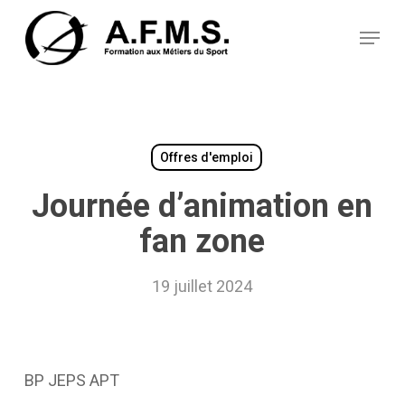
Skip
Panneau de gestion des cookies
to
Menu
main
content
Offres d'emploi
Journée d’animation en
fan zone
19 juillet 2024
BP JEPS APT