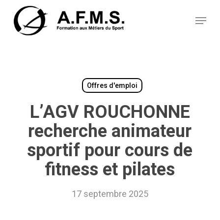
Skip
Panneau de gestion des cookies
to
Menu
main
content
Offres d'emploi
L’AGV ROUCHONNE
recherche animateur
sportif pour cours de
fitness et pilates
17 septembre 2025