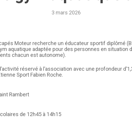
CAEPMNS – recyclage
3 mars 2026
quinquennal des Maîtres-
Nageurs
Autres formations
icapés Moteur recherche un éducateur sportif diplômé 
gym aquatique adaptée pour des personnes en situation de 
rents chacun est autonome).
’activité réservé à l’association avec une profondeur d’1
 Etienne Sport Fabien Roche.
Saint Rambert
colaires de 12h45 à 14h15