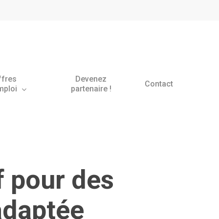
ffres
Devenez
Contact
mploi
partenaire !
f pour des
adaptée