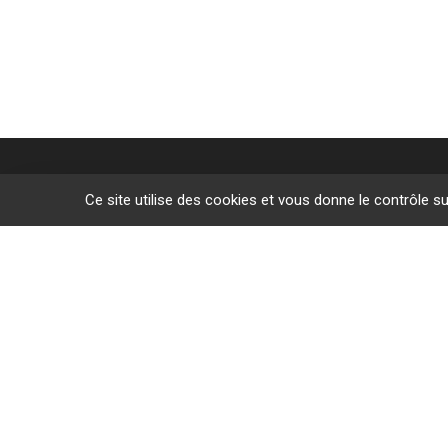
Ce site utilise des cookies et vous donne le contrôle s
Des sites de f
L’Étrat
Givors
Villeurban
Lyon
Le Puy-en