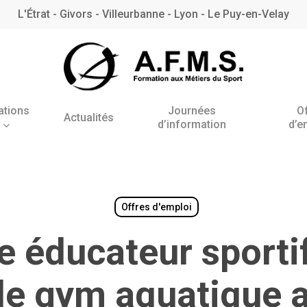
L'Étrat - Givors - Villeurbanne - Lyon - Le Puy-en-Velay
ations
Journées
O
Actualités
d’information
d’e
Antenne de l’Étrat
Antenne de Villeurbanne
– Rhône
Offres d'emploi
 éducateur sporti
BNSSA
de gym aquatique 
BPJEPS AAN