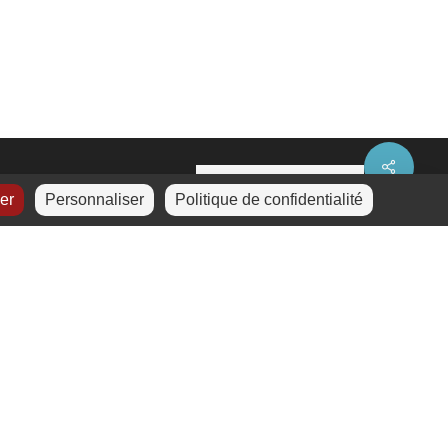
Share
ser
Personnaliser
Politique de confidentialité
La certification a été
délivrée au titre de la
catégorie d’action suivante :
a
ction de formation.
Cliquez
ici
pour télécharger
treetMap
contributors
le certificat.