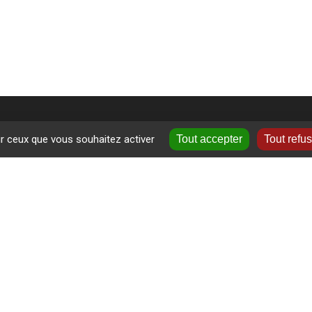
ur ceux que vous souhaitez activer
Tout accepter
Tout refu
+
ormations près de chez vous
−
ne
-Velay
Leaflet
|
©
OpenS