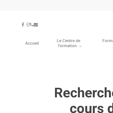
Skip
Panneau de gestion des cookies
to
main
content
facebook
instagram
phone
email
Le Centre de
Form
Accueil
formation
Recherche
cours 