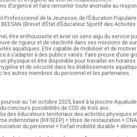
tions d’urgence et faire remonter toute anomalie au respo
t Professionnel de la Jeunesse, de l’Éducation Populaire e
 BEESAN (Brevet d’État d’Éducateur Sportif des Activités 
.
nel, être enthousiaste et avoir un sens aigu du service pu
reuve de rigueur et de réactivité dans ses missions de su
ités aquatiques. Etre capable de mobiliser et de motiver
 à s’adapter à des publics variés. Faire preuve d’une gra
n physique et être disponible pour travailler en horaires
’hygiène et de sécurité dans les établissements aquatique
c les autres membres du personnel et les partenaires.
 pourvoir au 1er octobre 2025, basé à la piscine Aqualude
 du concours possibilités de CDD de trois ans.
oi des éducateurs territoriaux des activités physiques et
ime indemnitaire (RIFSEEP) + titres de restauration + CN
ociation du personnel + forfait mobilité durable + démar