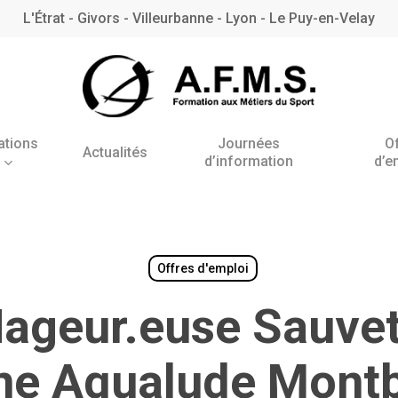
L'Étrat - Givors - Villeurbanne - Lyon - Le Puy-en-Velay
ations
Journées
O
Actualités
d’information
d’e
Antenne de l’Étrat
Antenne de Villeurbanne
– Rhône
Offres d'emploi
ageur.euse Sauve
BNSSA
ne Aqualude Mont
BPJEPS AAN