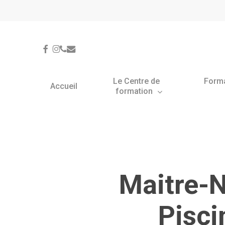
Skip
Panneau de gestion des cookies
to
main
content
facebook
instagram
phone
email
Le Centre de
Form
Accueil
formation
Maitre-N
Pisci