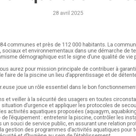
CAEPMNS – recyclage
28 avril 2025
quinquennal des Maîtres-
Nageurs
Autres formations
 84 communes et près de 112 000 habitants. La commun
 sociaux et environnementaux dans une démarche de terr
ynamisme démographique est le signe d’une qualité de vie 
vous aurez pour mission principale de contribuer à garanti
 faire de la piscine un lieu d’apprentissage et de détente 
.euse joue un rôle essentiel dans le bon fonctionnement d
ns et veiller à la sécurité des usagers en toutes circonst
e situation d’urgence et appliquer les protocoles de seco
 les activités aquatiques proposées (aquagym, aquabiking,
 de l’équipement : entretenir la piscine, contrôler les insta
ans un souci de service public, en assurant une relation pro
à la gestion des programmes d’activités aquatiques pour t
écurité et d’hygiène au sein de l’établissement.