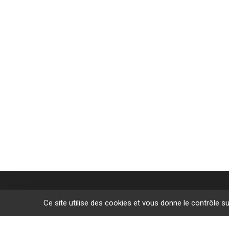
Ce site utilise des cookies et vous donne le contrôle s
Des sites de f
L’Étrat