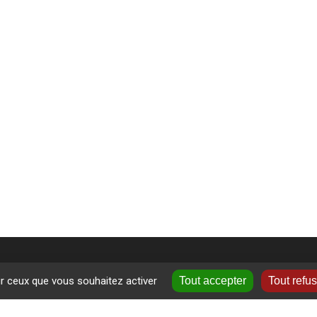
ur ceux que vous souhaitez activer
Tout accepter
Tout refu
+
ormations près de chez vous
−