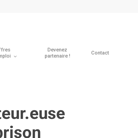
ffres
Devenez
Contact
mploi
partenaire !
teur.euse
brison