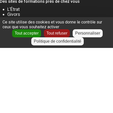
Des sites de formations près de chez vous
L’Étrat
Givors
Villeurbanne
Ce site utilise des cookies et vous donne le contrôle sur
Lyon
ceux que vous souhaitez activer
Le Puy-en-Velay
Tout accepter
Tout refuser
Personnaliser
Politique de confidentialité
+
−
Leaflet
|
©
OpenStreetMap
contributors