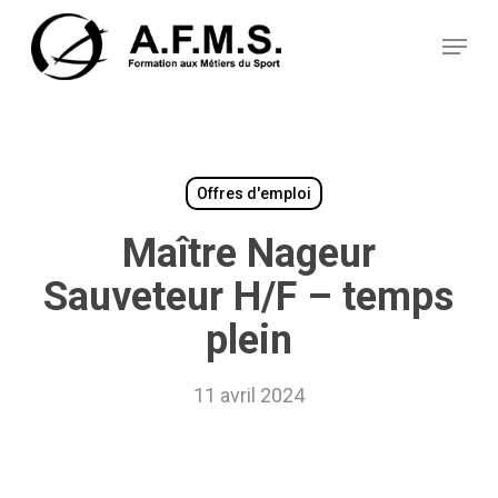
Skip
Panneau de gestion des cookies
to
Menu
main
content
Offres d'emploi
Maître Nageur
Sauveteur H/F – temps
plein
11 avril 2024