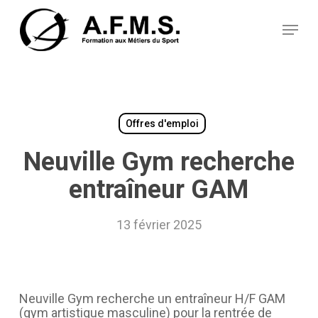
Skip
Panneau de gestion des cookies
to
Menu
main
content
Offres d'emploi
Neuville Gym recherche
entraîneur GAM
13 février 2025
Neuville Gym recherche un entraîneur H/F GAM
(gym artistique masculine) pour la rentrée de