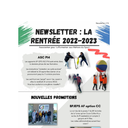
CAEPMNS – recyclage
quinquennal des Maîtres-
Nageurs
Autres formations