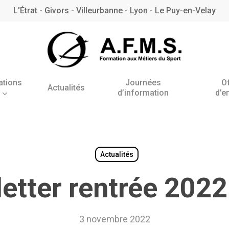
L'Étrat - Givors - Villeurbanne - Lyon - Le Puy-en-Velay
ations
Journées
O
Actualités
d’information
d’e
Antenne de l’Étrat
Antenne de Villeurbanne
– Rhône
Actualités
etter rentrée 202
BNSSA
3 novembre 2022
BPJEPS AAN