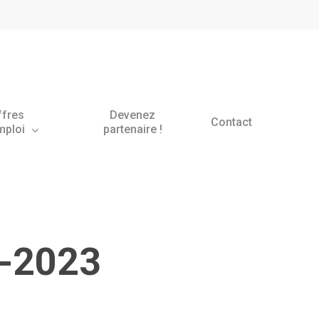
ffres
Devenez
Contact
mploi
partenaire !
2-2023