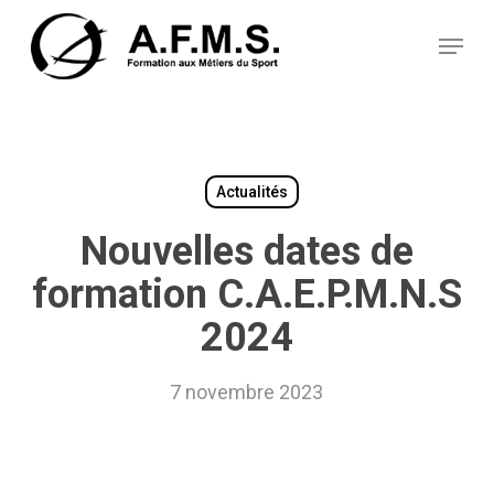
Skip
Panneau de gestion des cookies
to
Menu
main
content
Actualités
Nouvelles dates de
formation C.A.E.P.M.N.S
2024
7 novembre 2023