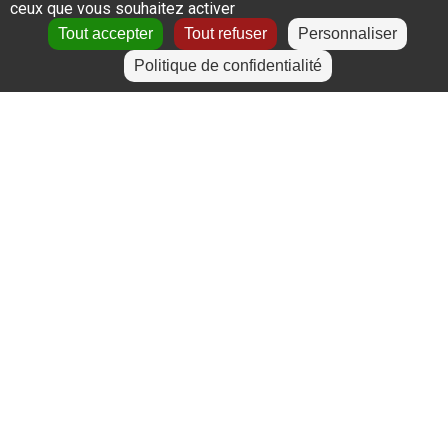
ceux que vous souhaitez activer
Le Puy-en-Velay
Tout accepter
Tout refuser
Personnaliser
Politique de confidentialité
+
−
Leaflet
|
©
OpenStreetMap
contributors