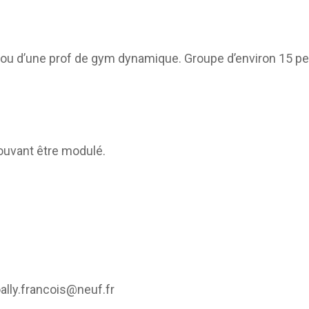
CAEPMNS – recyclage
quinquennal des Maîtres-
Nageurs
ou d’une prof de gym dynamique. Groupe d’environ 15 pe
Autres formations
ouvant être modulé.
ally.francois@neuf.fr