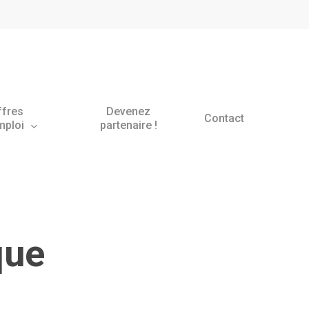
ffres
Devenez
Contact
mploi
partenaire !
que