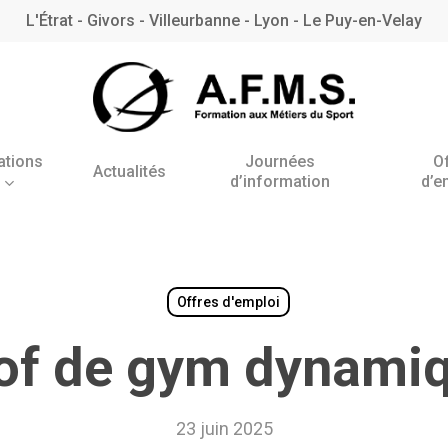
L'Étrat - Givors - Villeurbanne - Lyon - Le Puy-en-Velay
ations
Journées
O
Actualités
d’information
d’e
Antenne de l’Étrat
Antenne de Villeurbanne
– Rhône
Offres d'emploi
of de gym dynami
BNSSA
23 juin 2025
BPJEPS AAN