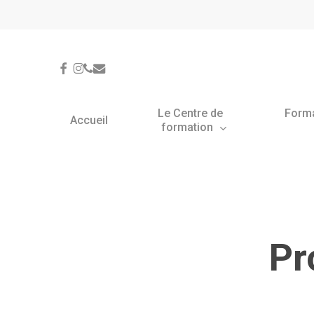
Skip
Panneau de gestion des cookies
to
main
content
facebook
instagram
phone
email
Le Centre de
Form
Accueil
formation
Pr