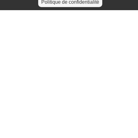
Politique de confidentialité
+
−
Leaflet
|
©
OpenStreetMap
contributors