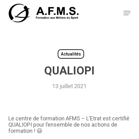
Skip
Panneau de gestion des cookies
to
Menu
main
content
Actualités
QUALIOPI
13 juillet 2021
Le centre de formation AFMS – L’Etrat est certifié
QUALIOPI pour l’ensemble de nos actions de
formation ! 😃