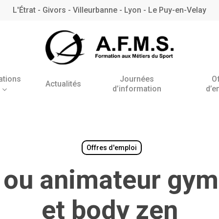
L'Étrat - Givors - Villeurbanne - Lyon - Le Puy-en-Velay
ations
Journées
O
Actualités
d’information
d’e
Antenne de l’Étrat
Antenne de Villeurbanne
– Rhône
Offres d'emploi
 ou animateur gym 
BNSSA
et body zen
BPJEPS AAN