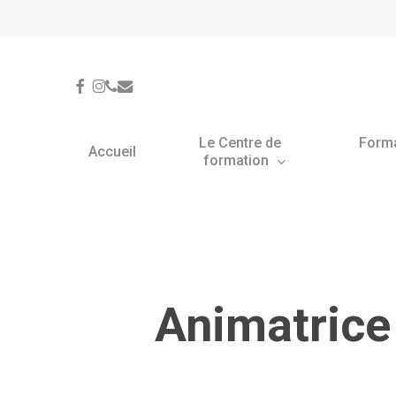
Skip
Panneau de gestion des cookies
to
main
content
facebook
instagram
phone
email
Le Centre de
Form
Accueil
formation
Animatrice