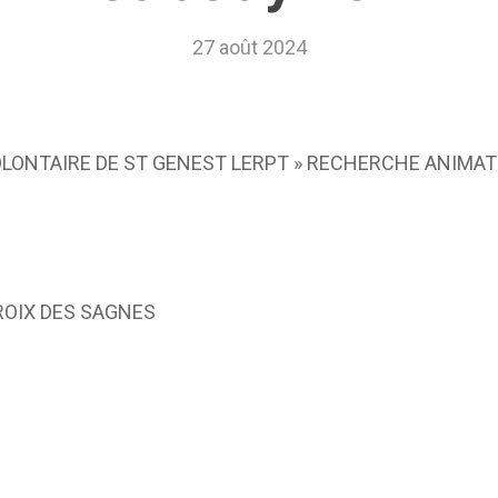
CAEPMNS – recyclage
27 août 2024
quinquennal des Maîtres-
Nageurs
Autres formations
LONTAIRE DE ST GENEST LERPT » RECHERCHE ANIMA
CROIX DES SAGNES