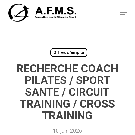
Skip
Panneau de gestion des cookies
to
Menu
main
content
Offres d'emploi
RECHERCHE COACH
PILATES / SPORT
SANTE / CIRCUIT
TRAINING / CROSS
TRAINING
10 juin 2026