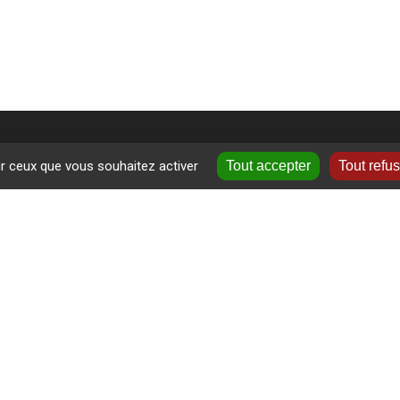
ur ceux que vous souhaitez activer
Tout accepter
Tout refu
+
ormations près de chez vous
−
ne
-Velay
Leaflet
|
©
OpenS
ales
|
Politique de