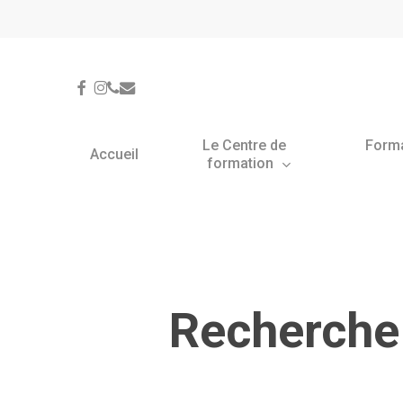
Skip
Panneau de gestion des cookies
to
main
content
facebook
instagram
phone
email
Le Centre de
Form
Accueil
formation
Recherche