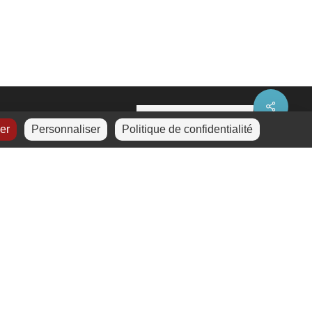
Share
ser
Personnaliser
Politique de confidentialité
La certification a été
délivrée au titre de la
catégorie d’action suivante :
a
ction de formation.
Cliquez
ici
pour télécharger
treetMap
contributors
le certificat.
facebook
instagram
phone
email