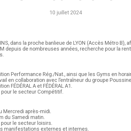
CAEPMNS – recyclage
10 juillet 2024
quinquennal des Maîtres-
Nageurs
Autres formations
, dans la proche banlieue de LYON (Accès Métro B), affi
M depuis de nombreuses années, recherche pour la rentré
s.
ion Performance Rég./Nat., ainsi que les Gyms en hora
l en collaboration avec l’entraîneur du groupe Poussine
tion FÉDÉRAL A et FÉDÉRAL A1.
 pour le secteur Compétitif.
u Mercredi après-midi.
m du Samedi matin.
pour le secteur loisirs.
res manifestations externes et internes.