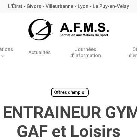
L'Étrat - Givors - Villeurbanne - Lyon - Le Puy-en-Velay
ations
Journées
O
Actualités
d’information
d’e
Antenne de l’Étrat
Antenne de Villeurbanne
– Rhône
Offres d'emploi
 ENTRAINEUR GYM
BNSSA
GAF et Loisirs
BPJEPS AAN