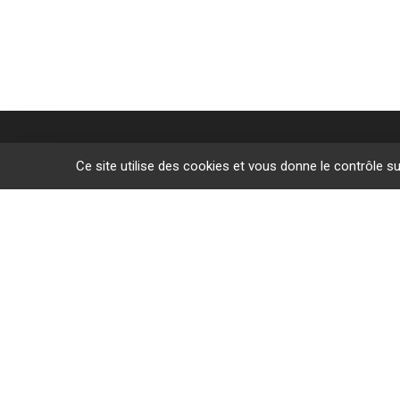
Ce site utilise des cookies et vous donne le contrôle s
Des sites de f
L’Étrat
Givors
Villeurban
Lyon
Le Puy-en
© 2026 AFMS AURA. Tous droits réservés |
Mentions lég