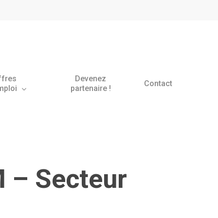
ffres
Devenez
Contact
mploi
partenaire !
 – Secteur