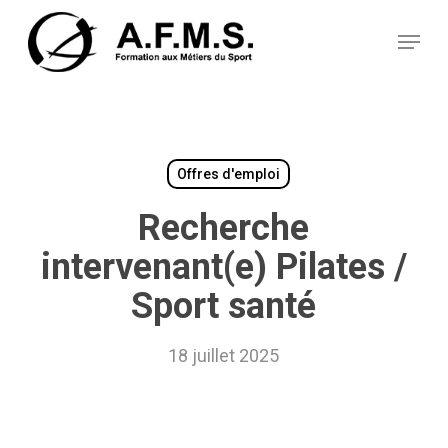
Skip
Panneau de gestion des cookies
to
Menu
main
content
Offres d'emploi
Recherche
intervenant(e) Pilates /
Sport santé
18 juillet 2025