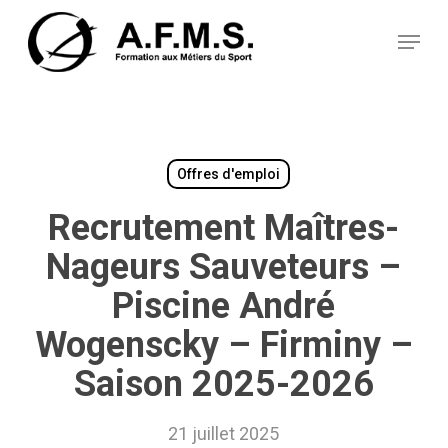
Skip
Panneau de gestion des cookies
to
Menu
main
content
Offres d'emploi
Recrutement Maîtres-
Nageurs Sauveteurs –
Piscine André
Wogenscky – Firminy –
Saison 2025-2026
21 juillet 2025