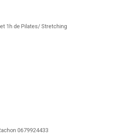
CAEPMNS – recyclage
quinquennal des Maîtres-
Nageurs
t 1h de Pilates/ Stretching
Autres formations
Rachon 0679924433