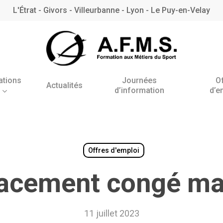
L'Étrat - Givors - Villeurbanne - Lyon - Le Puy-en-Velay
ations
Journées
O
Actualités
d’information
d’e
Antenne de l’Étrat
Antenne de Villeurbanne
– Rhône
Offres d'emploi
acement congé mat
BNSSA
11 juillet 2023
BPJEPS AAN