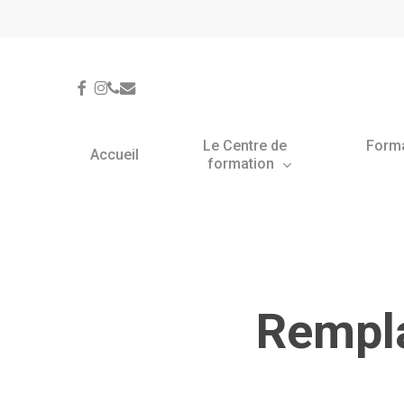
Skip
Panneau de gestion des cookies
to
main
content
facebook
instagram
phone
email
Le Centre de
Form
Accueil
formation
Rempl