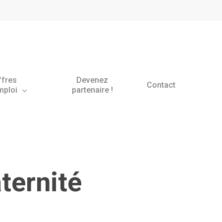
ffres
Devenez
Contact
mploi
partenaire !
ernité