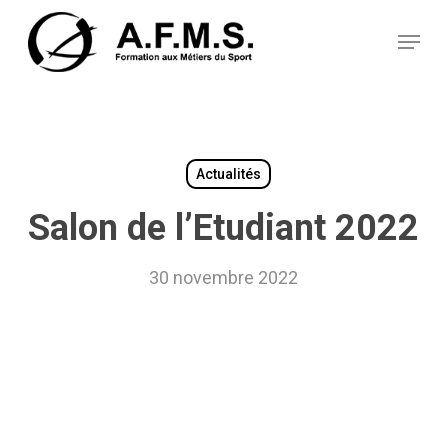
Skip
Panneau de gestion des cookies
to
Menu
main
content
Actualités
Salon de l’Etudiant 2022
30 novembre 2022