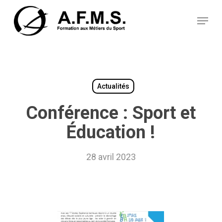
Skip
Panneau de gestion des cookies
to
Menu
main
content
Actualités
Conférence : Sport et
Éducation !
28 avril 2023