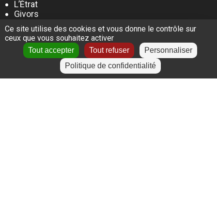
L’Étrat
Givors
Villeurbanne
Ce site utilise des cookies et vous donne le contrôle sur
Lyon
ceux que vous souhaitez activer
Le Puy-en-Velay
Tout accepter
Tout refuser
Personnaliser
Politique de confidentialité
+
−
Leaflet
|
©
OpenStreetMap
contributors