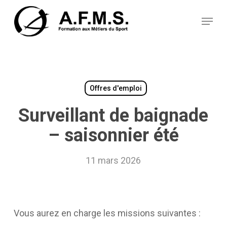
Skip
Panneau de gestion des cookies
to
Menu
main
content
Offres d'emploi
Surveillant de baignade
– saisonnier été
11 mars 2026
Vous aurez en charge les missions suivantes :