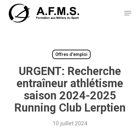
Skip
Panneau de gestion des cookies
to
Menu
main
content
Offres d'emploi
URGENT: Recherche
entraîneur athlétisme
saison 2024-2025
Running Club Lerptien
10 juillet 2024