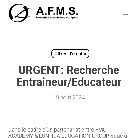
Skip
Panneau de gestion des cookies
to
Menu
main
content
Offres d'emploi
URGENT: Recherche
Entraineur/Educateur
19 août 2024
Dans le cadre d’un partenariat entre FMC
ACADEMY & LUNHUA EDUCATION GROUP, situé à