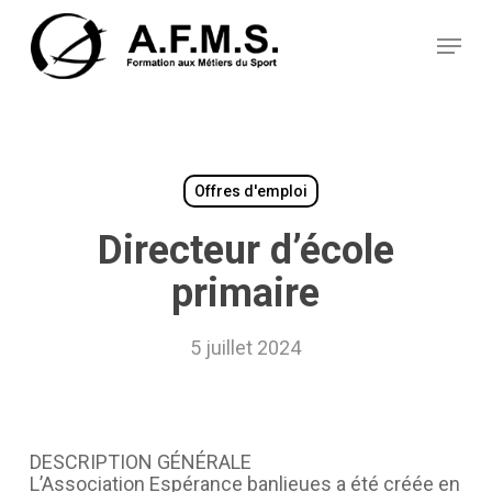
Skip
Panneau de gestion des cookies
to
Menu
main
content
Offres d'emploi
Directeur d’école
primaire
5 juillet 2024
DESCRIPTION GÉNÉRALE
L’Association Espérance banlieues a été créée en